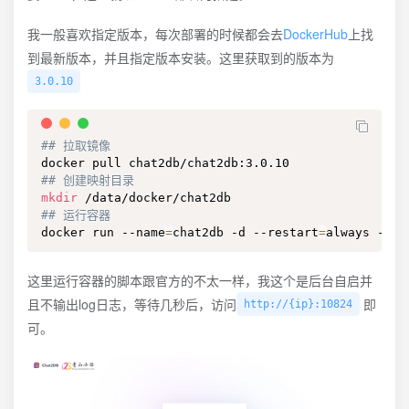
我一般喜欢指定版本，每次部署的时候都会去
DockerHub
上找
到最新版本，并且指定版本安装。这里获取到的版本为
3.0.10
## 拉取镜像
## 创建映射目录
mkdir
## 运行容器
docker run --name
=
chat2db -d --restart
=
always -p 
1
这里运行容器的脚本跟官方的不太一样，我这个是后台自启并
且不输出log日志，等待几秒后，访问
即
http://{ip}:10824
可。