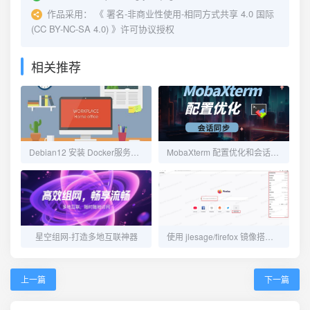
作品采用：
《
署名-非商业性使用-相同方式共享 4.0 国际
(CC BY-NC-SA 4.0)
》许可协议授权
相关推荐
Debian12 安装 Docker服务并配置加速镜像
MobaXterm 配置优化和会话同步
星空组网-打造多地互联神器
使用 jlesage/firefox 镜像搭建一个Web版浏览器
上一篇
下一篇