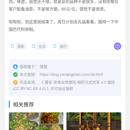
西。味道，感觉还不错，就是菜的品种不是很多，没有给每位
客户配备油壶，不是很方便。60元/位，感觉不是很贵。
啦啦啦，到这里就结束了，周日计划去孔庙看看，膜拜一下中
国历代科举制。
摄影
北京
旅行
版权属于：
萧瑟
本文链接：
https://blog.yanqingshan.com/24.html
作品采用：
《
署名-非商业性使用-相同方式共享 4.0 国际
(CC BY-NC-SA 4.0)
》许可协议授权
相关推荐