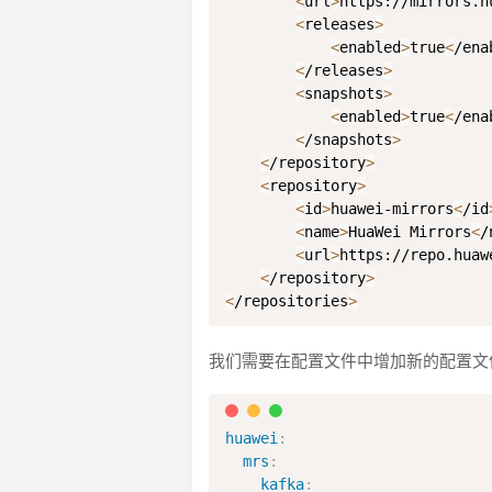
<
url
>
https://mirrors.h
<
releases
>
<
enabled
>
true
<
/ena
<
/releases
>
<
snapshots
>
<
enabled
>
true
<
/ena
<
/snapshots
>
<
/repository
>
<
repository
>
<
id
>
huawei-mirrors
<
/id
<
name
>
HuaWei Mirrors
<
/
<
url
>
https://repo.huaw
<
/repository
>
<
/repositories
>
我们需要在配置文件中增加新的配置文
huawei
:
mrs
:
kafka
: