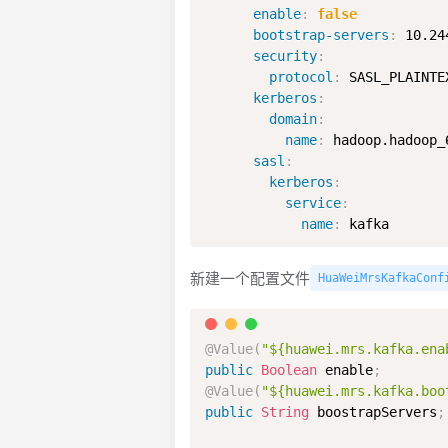
enable
:
false
bootstrap-servers
:
 10.24
security
:
protocol
:
 SASL_PLAINTEX
kerberos
:
domain
:
name
:
 hadoop.hadoop_
sasl
:
kerberos
:
service
:
name
:
 kafka
新建一个配置文件
HuaWeiMrsKafkaConf
@Value
(
"${huawei.mrs.kafka.ena
public
Boolean
 enable
;
@Value
(
"${huawei.mrs.kafka.boo
public
String
 boostrapServers
;