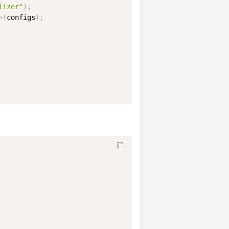
lizer"
)
;
>
(
configs
)
;