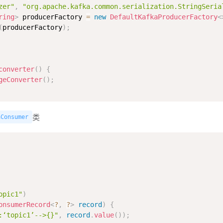
zer"
,
"org.apache.kafka.common.serialization.StringSeria
ring
>
 producerFactory 
=
new
DefaultKafkaProducerFactory
<
(
producerFactory
)
;
converter
(
)
{
geConverter
(
)
;
类
aConsumer
opic1"
)
onsumerRecord
<
?
,
?
>
record
)
{
:‘topic1’-->{}"
,
record
.
value
(
)
)
;