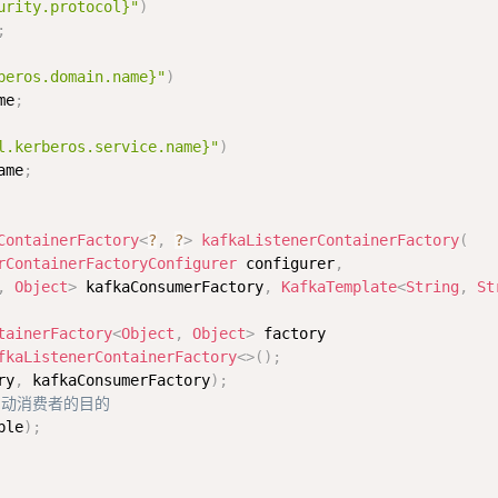
urity.protocol}"
)
;
beros.domain.name}"
)
me
;
l.kerberos.service.name}"
)
ame
;
ContainerFactory
<
?
,
?
>
kafkaListenerContainerFactory
(
rContainerFactoryConfigurer
 configurer
,
,
Object
>
 kafkaConsumerFactory
,
KafkaTemplate
<
String
,
St
tainerFactory
<
Object
,
Object
>
 factory

fkaListenerContainerFactory
<
>
(
)
;
ry
,
 kafkaConsumerFactory
)
;
启动消费者的目的
ble
)
;