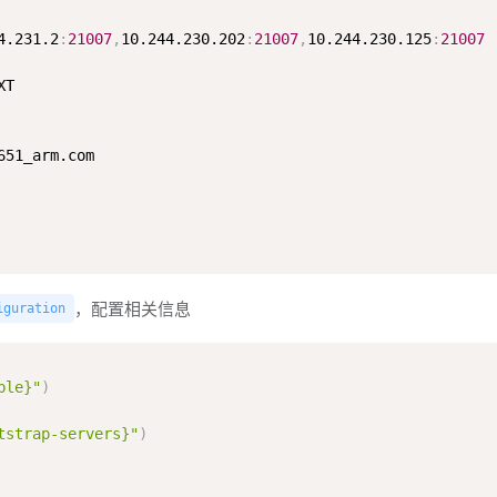
4.231.2
:
21007
,
10.244.230.202
:
21007
,
10.244.230.125
:
21007
T

651_arm.com

，配置相关信息
iguration
ble}"
)
tstrap-servers}"
)