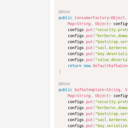
@Bean
public
ConsumerFactory
<
Object
,
Map
<
String
,
Object
>
 config
    configs
.
put
(
"security.prot
    configs
.
put
(
"kerberos.doma
    configs
.
put
(
"bootstrap.ser
    configs
.
put
(
"sasl.kerberos
    configs
.
put
(
"key.deseriali
    configs
.
put
(
"value.deseria
return
new
DefaultKafkaCon
}
@Bean
public
KafkaTemplate
<
String
,
S
Map
<
String
,
Object
>
 config
    configs
.
put
(
"security.prot
    configs
.
put
(
"kerberos.doma
    configs
.
put
(
"bootstrap.ser
    configs
.
put
(
"sasl.kerberos
    configs
.
put
(
"key.serialize