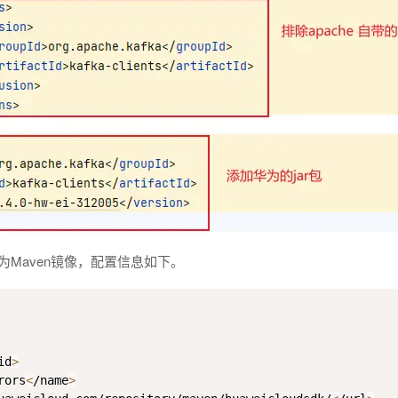
Maven镜像，配置信息如下。
id
>
rors
<
/name
>