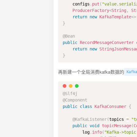
    configs
.
put
(
"value.seriali
ProducerFactory
<
String
,
St
return
new
KafkaTemplate
<
>
}
@Bean
public
RecordMessageConverter
return
new
StringJsonMessa
}
再新建一个全局消费kafka数据的
Kafk
@Slf4j
@Component
public
class
KafkaConsumer
{
@KafkaListener
(
topics 
=
"t
public
void
topicMessage
(
C
        log
.
info
(
"Kafka->topic