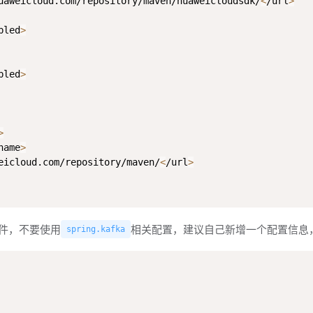
uaweicloud.com/repository/maven/huaweicloudsdk/
<
/url
>
bled
>
bled
>
>
name
>
eicloud.com/repository/maven/
<
/url
>
件，不要使用
相关配置，建议自己新增一个配置信息
spring.kafka