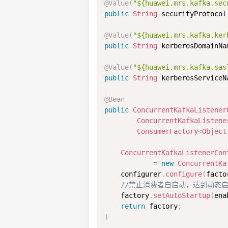
@Value
(
"${huawei.mrs.kafka.sec
public
String
 securityProtocol
@Value
(
"${huawei.mrs.kafka.ker
public
String
 kerberosDomainNa
@Value
(
"${huawei.mrs.kafka.sas
public
String
 kerberosServiceN
@Bean
public
ConcurrentKafkaListener
ConcurrentKafkaListene
ConsumerFactory
<
Object
ConcurrentKafkaListenerCon
=
new
ConcurrentKa
    configurer
.
configure
(
facto
//禁止消费者自启动，达到动态
    factory
.
setAutoStartup
(
ena
return
 factory
;
}