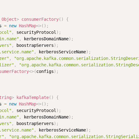
Object
>
consumerFactory
(
)
{
s 
=
new
HashMap
<
>
(
)
;
ocol"
,
 securityProtocol
)
;
in.name"
,
 kerberosDomainName
)
;
vers"
,
 boostrapServers
)
;
.service.name"
,
 kerberosServiceName
)
;
zer"
,
"org.apache.kafka.common.serialization.StringDeser
lizer"
,
"org.apache.kafka.common.serialization.StringDes
sumerFactory
<
>
(
configs
)
;
tring
>
kafkaTemplate
(
)
{
s 
=
new
HashMap
<
>
(
)
;
ocol"
,
 securityProtocol
)
;
in.name"
,
 kerberosDomainName
)
;
vers"
,
 boostrapServers
)
;
.service.name"
,
 kerberosServiceName
)
;
r"
,
"org.apache.kafka.common.serialization.StringSeriali