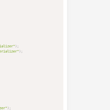
ializer"
)
;
erializer"
)
;
zer"
)
;