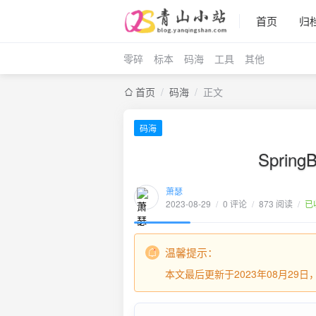
首页
归
零碎
标本
码海
工具
其他
首页
/
码海
/
正文
码海
Sprin
萧瑟
2023-08-29
/
0 评论
/
873 阅读
/
已
温馨提示：
本文最后更新于2023年08月29