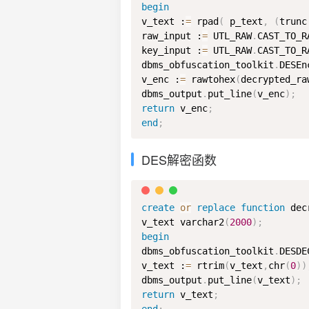
begin
v_text :
=
 rpad
(
 p_text
,
(
trunc
raw_input :
=
 UTL_RAW
.
CAST_TO_R
key_input :
=
 UTL_RAW
.
CAST_TO_R
dbms_obfuscation_toolkit
.
DESEn
v_enc :
=
 rawtohex
(
decrypted_ra
dbms_output
.
put_line
(
v_enc
)
;
return
 v_enc
;
end
;
DES解密函数
create
or
replace
function
 dec
v_text varchar2
(
2000
)
;
begin
dbms_obfuscation_toolkit
.
DESDE
v_text :
=
 rtrim
(
v_text
,
chr
(
0
)
)
dbms_output
.
put_line
(
v_text
)
;
return
 v_text
;