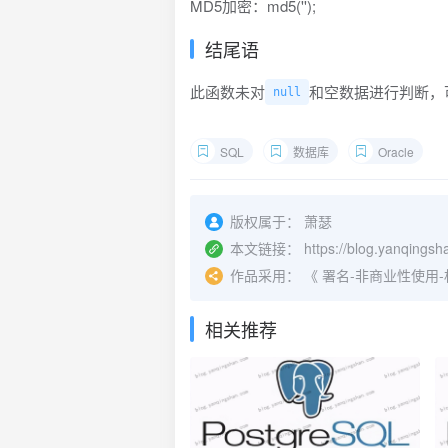
MD5加密：md5('');
结尾语
此函数未对
和空数据进行判断，
null
SQL
数据库
Oracle
版权属于：
萧瑟
本文链接：
https://blog.yanqings
作品采用：
《
署名-非商业性使用-相同方
相关推荐