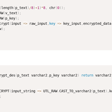
(
length
(
p_text
)
/
8
)
+
1
)
*
8
,
 chr
(
0
)
)
;
AW
(
v_text
)
;
AW
(
p_key
)
;
crypt
(
input 
=
>
 raw_input
,
key
=
>
 key_input
,
encrypted_data
w
)
;
rypt_des
(
p_text varchar2
,
p_key varchar2
)
return
 varchar2
CRYPT
(
input_string 
=
>
 UTL_RAW
.
CAST_TO_varchar2
(
p_text
)
,
k
;