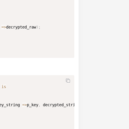
 
=
>
decrypted_raw
)
;
 
is
ey_string 
=
>
p_key
,
 decrypted_string
=
>
 v_text
)
;