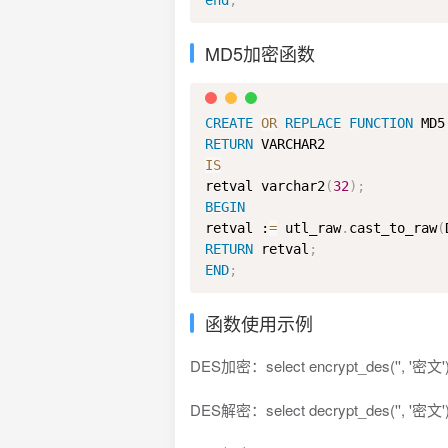
end
;
MD5加密函数
CREATE
OR
REPLACE
FUNCTION
 MD5
RETURN
IS
retval varchar2
(
32
)
;
BEGIN
retval :
=
 utl_raw
.
cast_to_raw
(
RETURN
 retval
;
END
;
函数使用示例
DES加密：select encrypt_des('', '密文')
DES解密：select decrypt_des('', '密文'