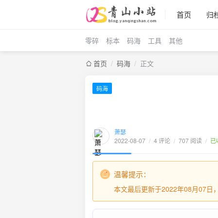
首页
归
零碎
标本
码海
工具
其他
首页
/
码海
/
正文
码海
萧瑟
2022-08-07
/
4 评论
/
707 阅读
/
已
温馨提示：
本文最后更新于2022年08月07