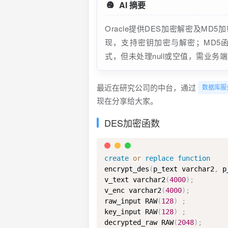
AI 摘要
Oracle提供DES加密解密及MD5
现，支持密钥加密与解密；MD5函数使
式，但未处理null或空值，需业务
最近在研究公司的中台，通过
数据库服
现在分享给大家。
DES加密函数
create
or
replace
function
encrypt_des
(
p_text varchar2
,
 p
v_text varchar2
(
4000
)
;
v_enc varchar2
(
4000
)
;
raw_input RAW
(
128
)
;
key_input RAW
(
128
)
;
decrypted_raw RAW
(
2048
)
;