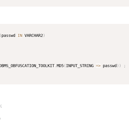
(
passwd 
IN
 VARCHAR2
)
DBMS_OBFUSCATION_TOOLKIT
.
MD5
(
INPUT_STRING 
=
>
 passwd
)
)
;
;
)