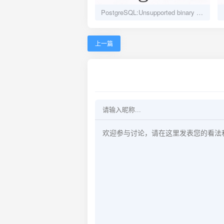
PostgreSQL:Unsupported binary encoding of timestamp.
上一篇