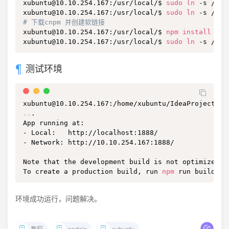
xubuntu@10.10.254.167:/usr/local/$ 
sudo
ln
 -s /usr
xubuntu@10.10.254.167:/usr/local/$ 
sudo
ln
# 下载cnpm 并创建软链接
xubuntu@10.10.254.167:/usr/local/$ 
npm
install
 -g 
xubuntu@10.10.254.167:/usr/local/$ 
sudo
ln
 -s /usr
测试环境
xubuntu@10.10.254.167:/home/xubuntu/IdeaProject/cl
..
.

App running at:

- Local:   http://localhost:1888/ 

- Network: http://10.10.254.167:1888/

Note that the development build is not optimized.

To create a production build, run 
npm
 run build.
环境成功运行，问题解决。
教程
nodejs
xubuntu