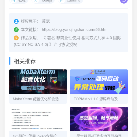
版权属于：
萧瑟
本文链接：
https://blog.yanqingshan.com/56.html
作品采用：
《
署名-非商业性使用-相同方式共享 4.0 国际
(CC BY-NC-SA 4.0)
》许可协议授权
相关推荐
MobaXterm 配置优化和会话同步
TOPIAM v1.1.0 源码启动及异常处理
Git进阶：使用Token令牌拉取推送代码
星空组网-打造多地互联神器