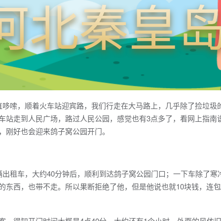
直哆嗦，顺着火车站迎宾路，我们行走在大马路上，几乎除了捡垃圾
车站走到人民广场，路过人民公园，感觉也有3点多了，看网上指南
，刚好也会迎来鸽子窝公园开门。
辆出租车，大约40分钟后，顺利到达鸽子窝公园门口；一下车除了寒
的东西，也带不走。所以果断拒绝了他，但是他说也就10块钱，连
客，得知开门时间大概是4点40分，大约还有1个小时，外面的风依