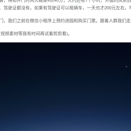
、驾驶证都没有，如果有驾驶证可以租辆车，一天也才200元左右，
门，我们之前在微信小程序上预约进园和购买门票。跟着人群我们走
(视频素材等我有时间再试着剪剪看)。