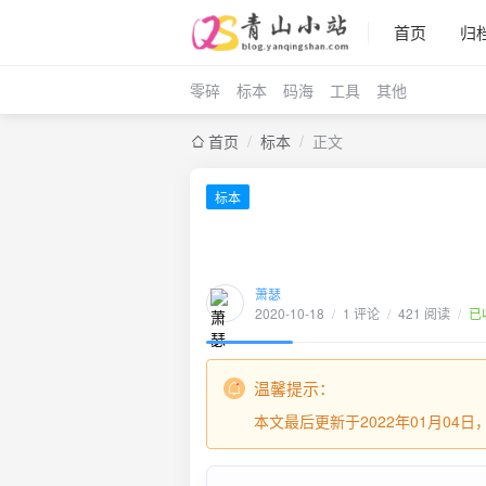
首页
归
零碎
标本
码海
工具
其他
首页
/
标本
/
正文
标本
萧瑟
2020-10-18
/
1 评论
/
421 阅读
/
已
温馨提示：
本文最后更新于2022年01月04