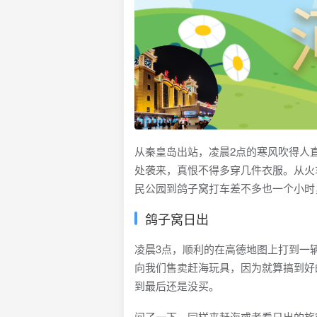
从秦皇岛出站，凌晨2点的寒风吹得人
处袭来，真恨不得多穿几件衣服。从火
民公园到鸽子窝打车差不多也一个小时
鸽子窝日出
凌晨3点，顺利的在高德地图上打到一
向我们售卖赶海玩具，因为就算搞到好
到最后还是没买。
问了一下，同样来赶海或者看日出的旅