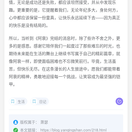
情，无论是成功还是失败，都应该坦然接受，并从中发现乐
趣。更重要的是，它提醒着我们，无论年纪多大，身处何方，
心中都应该保留一份童真，让快乐永远延续下去——因为真正
的快乐是没有结局的。
所以，当听到《阿衰》完结的消息时，除了些许不舍之外，更
多的是感恩。感谢它陪伴我们一起度过了那些难忘的时光，也
期待未来能在生活的舞台上继续书写属于自己的精彩篇章，就
像阿衰一样，即使面临困难也不忘微笑前行。毕竟，生活虽
苦，但快乐无尽。在这条漫长的人生旅途中，愿我们都能带着
阿衰的精神，勇敢地迎接每一个挑战，让笑容成为最坚强的铠
甲。
生活
日记
版权属于：
萧瑟
本文链接：
https://blog.yanqingshan.com/218.html