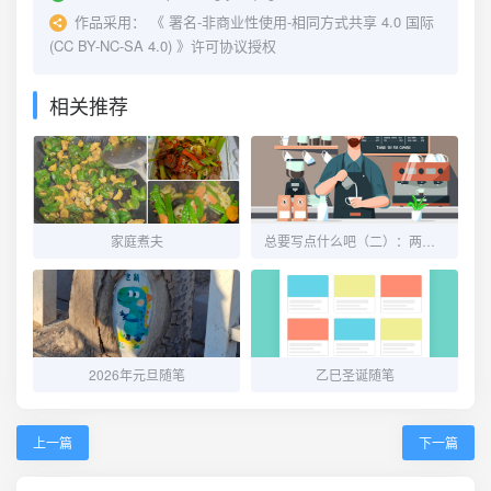
作品采用：
《
署名-非商业性使用-相同方式共享 4.0 国际
(CC BY-NC-SA 4.0)
》许可协议授权
相关推荐
家庭煮夫
总要写点什么吧（二）：两则怪梦记
2026年元旦随笔
乙巳圣诞随笔
上一篇
下一篇