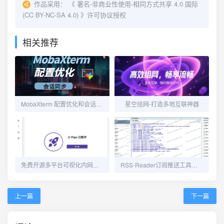
作品采用：
《
署名-非商业性使用-相同方式共享 4.0 国际
(CC BY-NC-SA 4.0)
》许可协议授权
相关推荐
MobaXterm 配置优化和会话同步
星空组网-打造多地互联神器
免费开源多平台可视化内网穿透工具 Frpc-Desktop
RSS-Reader订阅推送工具内测开始啦
上一篇
下一篇