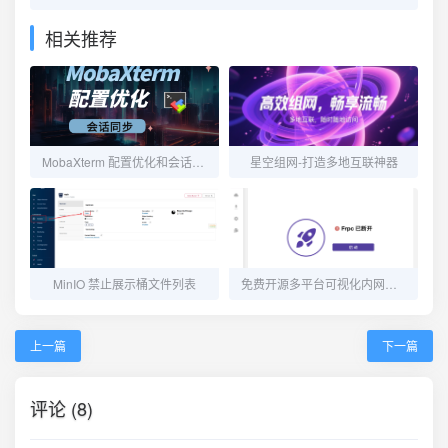
相关推荐
MobaXterm 配置优化和会话同步
星空组网-打造多地互联神器
MinIO 禁止展示桶文件列表
免费开源多平台可视化内网穿透工具 Frpc-Desktop
上一篇
下一篇
评论 (8)