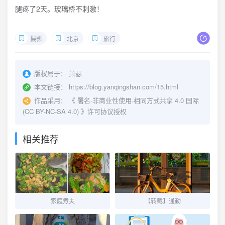
腿疼了2天。玻璃桥不刺激！
摄影
北京
旅行
版权属于：
萧瑟
本文链接：
https://blog.yanqingshan.com/15.html
作品采用：
《
署名-非商业性使用-相同方式共享 4.0 国际
(CC BY-NC-SA 4.0)
》许可协议授权
相关推荐
家庭煮夫
【转载】通勤