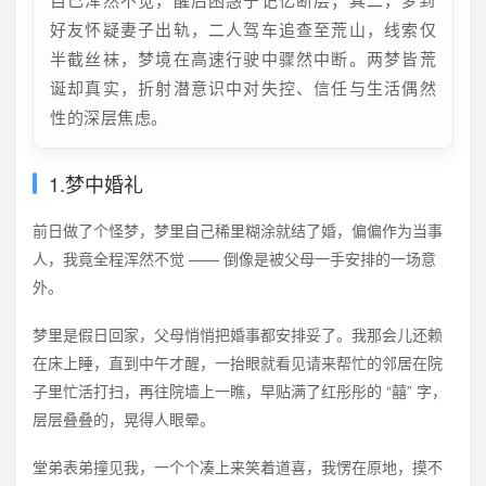
好友怀疑妻子出轨，二人驾车追查至荒山，线索仅
半截丝袜，梦境在高速行驶中骤然中断。两梦皆荒
诞却真实，折射潜意识中对失控、信任与生活偶然
性的深层焦虑。
1.梦中婚礼
前日做了个怪梦，梦里自己稀里糊涂就结了婚，偏偏作为当事
人，我竟全程浑然不觉 —— 倒像是被父母一手安排的一场意
外。
梦里是假日回家，父母悄悄把婚事都安排妥了。我那会儿还赖
在床上睡，直到中午才醒，一抬眼就看见请来帮忙的邻居在院
子里忙活打扫，再往院墙上一瞧，早贴满了红彤彤的 “囍” 字，
层层叠叠的，晃得人眼晕。
堂弟表弟撞见我，一个个凑上来笑着道喜，我愣在原地，摸不