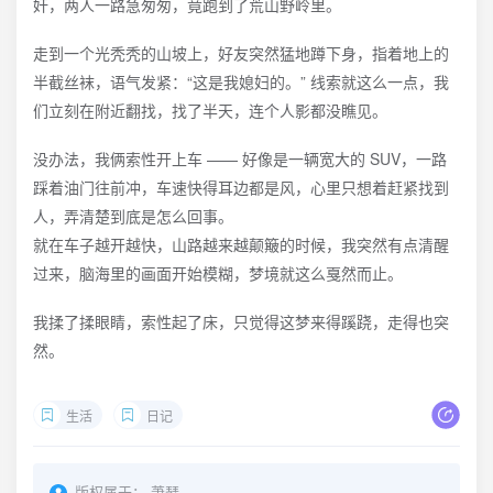
奸，两人一路急匆匆，竟跑到了荒山野岭里。
走到一个光秃秃的山坡上，好友突然猛地蹲下身，指着地上的
半截丝袜，语气发紧：“这是我媳妇的。” 线索就这么一点，我
们立刻在附近翻找，找了半天，连个人影都没瞧见。
没办法，我俩索性开上车 —— 好像是一辆宽大的 SUV，一路
踩着油门往前冲，车速快得耳边都是风，心里只想着赶紧找到
人，弄清楚到底是怎么回事。
就在车子越开越快，山路越来越颠簸的时候，我突然有点清醒
过来，脑海里的画面开始模糊，梦境就这么戛然而止。
我揉了揉眼睛，索性起了床，只觉得这梦来得蹊跷，走得也突
然。
生活
日记
版权属于：
萧瑟