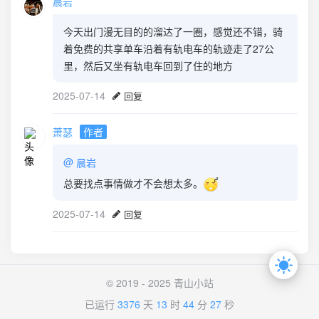
晨岩
今天出门漫无目的的溜达了一圈，感觉还不错，骑
着免费的共享单车沿着有轨电车的轨迹走了27公
里，然后又坐有轨电车回到了住的地方
2025-07-14
回复
萧瑟
作者
@
晨岩
总要找点事情做才不会想太多。
2025-07-14
回复
© 2019 - 2025 青山小站
已运行
3376
天
13
时
44
分
27
秒