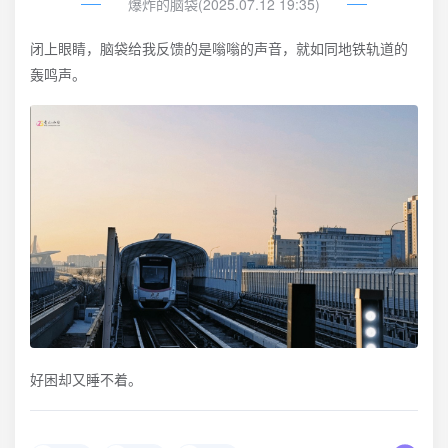
爆炸的脑袋(2025.07.12 19:35)
闭上眼睛，脑袋给我反馈的是嗡嗡的声音，就如同地铁轨道的
轰鸣声。
好困却又睡不着。