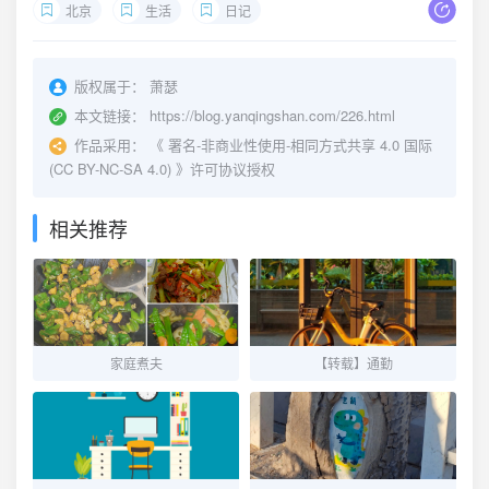
北京
生活
日记
版权属于：
萧瑟
本文链接：
https://blog.yanqingshan.com/226.html
作品采用：
《
署名-非商业性使用-相同方式共享 4.0 国际
(CC BY-NC-SA 4.0)
》许可协议授权
相关推荐
家庭煮夫
【转载】通勤