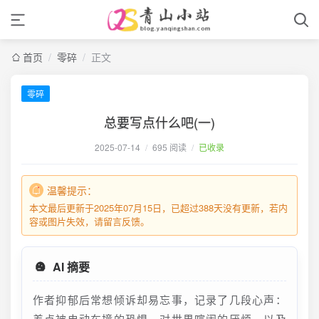
首页
/
零碎
/
正文
零碎
总要写点什么吧(一)
2025-07-14
/
695 阅读
/
已收录
温馨提示：
本文最后更新于2025年07月15日，已超过388天没有更新，若内
容或图片失效，请留言反馈。
AI 摘要
作者抑郁后常想倾诉却易忘事，记录了几段心声：
差点被电动车撞的恐惧、对世界喧闹的厌烦、以及