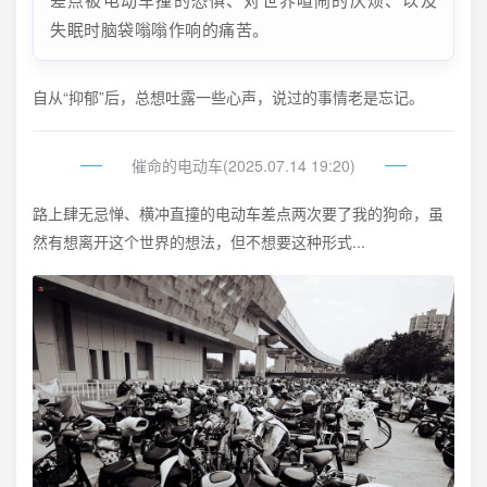
失眠时脑袋嗡嗡作响的痛苦。
自从“抑郁”后，总想吐露一些心声，说过的事情老是忘记。
催命的电动车(2025.07.14 19:20)
路上肆无忌惮、横冲直撞的电动车差点两次要了我的狗命，虽
然有想离开这个世界的想法，但不想要这种形式...